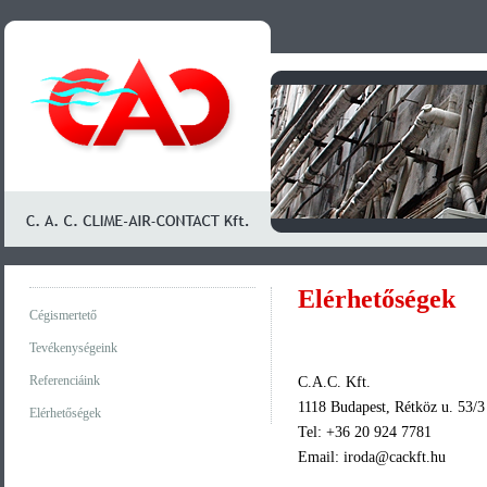
Elérhetőségek
Cégismertető
Tevékenységeink
Referenciáink
C.A.C. Kft.
1118 Budapest, Rétköz u. 53/3
Elérhetőségek
Tel: +36 20 924 7781
Email: iroda@cackft
.
hu